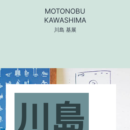
コ
MOTONOBU
ン
KAWASHIMA
テ
川島 基展
ン
ツ
へ
ス
キ
ッ
プ